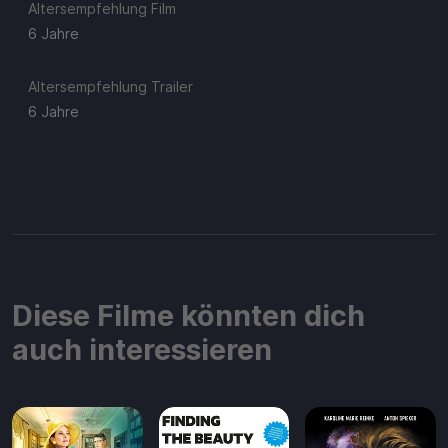
Altersempfehlung Film
6 Jahre
Altersempfehlung Trailer
6 Jahre
Diese Filme könnten dich
auch interessieren