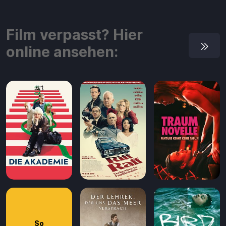
Aufladen
Einlösen
Film verpasst? Hier
online ansehen:
So