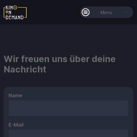
Menü
Alle Filme
Filmkollektionen
Wir freuen uns über deine
So funktioniert's
Nachricht
Guthaben
Name
E-Mail
Guthaben