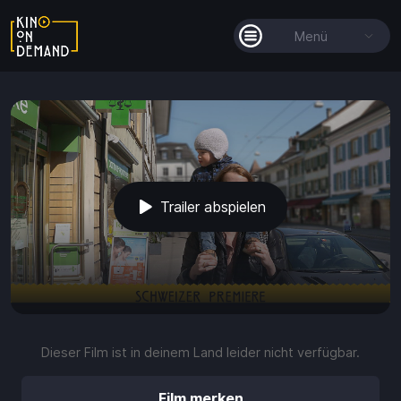
Menü
Alle Filme
Filmkollektionen
So funktioniert's
Trailer abspielen
Guthaben
play_arrow
volume_up
fullscreen
more_vert
0:00 / 1:30
Dieser Film ist in deinem Land leider nicht verfügbar.
Guthaben