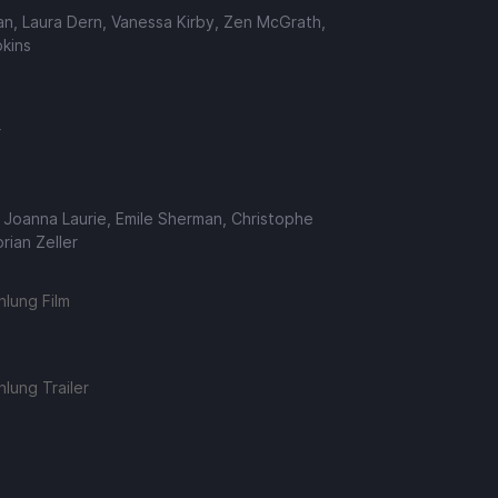
n, Laura Dern, Vanessa Kirby, Zen McGrath,
kins
r
, Joanna Laurie, Emile Sherman, Christophe
rian Zeller
lung Film
lung Trailer