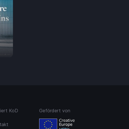
7.50
niert KoD
Gefördert von
takt