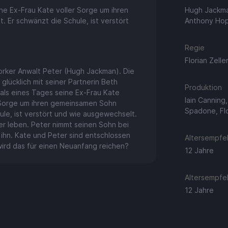
ine Ex-Frau Kate voller Sorge um ihren
Hugh Jackma
 Er schwänzt die Schule, ist verstört
Anthony Hop
Regie
Florian Zelle
orker Anwalt Peter (Hugh Jackman). Die
 glücklich mit seiner Partnerin Beth
Produktion
, als eines Tages seine Ex-Frau Kate
Iain Canning
er Sorge um ihren gemeinsamen Sohn
Spadone, Flo
ule, ist verstört und wie ausgewechselt.
ter leben. Peter nimmt seinen Sohn bei
 ihn. Kate und Peter sind entschlossen
Altersempfeh
wird das für einen Neuanfang reichen?
12 Jahre
Altersempfeh
12 Jahre