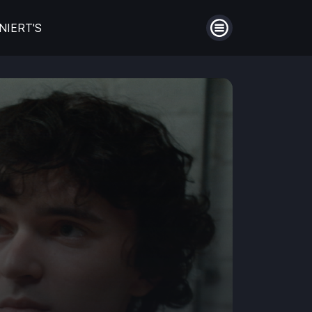
NIERT'S
Menü
auberin
Filme aus Großbritannien
en
Die schönsten Biopics
ntie!
Hinter Mauern
Guthaben
Aufladen
Männerfreundschaften
Einlösen
en
Coming of Age- Filme