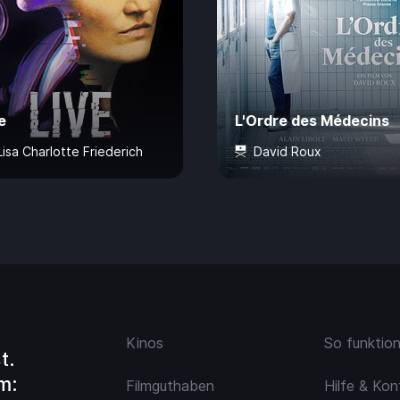
e
L'Ordre des Médecins
Lisa Charlotte Friederich
David Roux
Jahre
80 Min.
CHF 7.50
93 Min.
CHF 
Kinos
So funktio
t.
m:
Filmguthaben
Hilfe & Kon