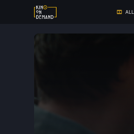
ALL
Verpasste Chancen
Dem V
Thriller auf Leben und Tod
Warm ums Herz - Die schönsten
Auf 
Liebesfilme
Hier spielt die Musik
Doku
Starke Frauen
Film