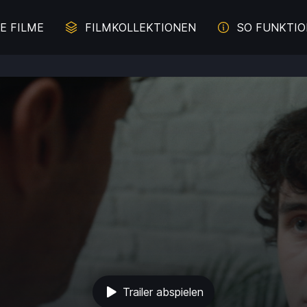
E FILME
FILMKOLLEKTIONEN
SO FUNKTIO
erbrechen auf der Spur
Juliette Binoche - Die Z
Malerei im Film
Literaturverfilmung
und Davon - Filme übers
Komödien mit Lachgara
Durchbrennen
s aus weiblicher Sicht
Das Meer
Trailer abspielen
e für die ganze Familie
Intelligente Komödi