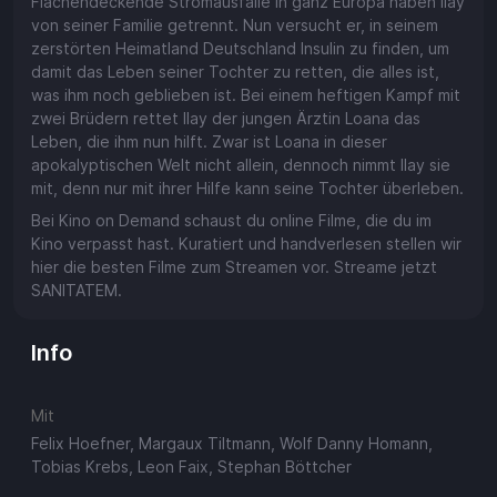
Flächendeckende Stromausfälle in ganz Europa haben Ilay
von seiner Familie getrennt. Nun versucht er, in seinem
zerstörten Heimatland Deutschland Insulin zu finden, um
damit das Leben seiner Tochter zu retten, die alles ist,
was ihm noch geblieben ist. Bei einem heftigen Kampf mit
zwei Brüdern rettet Ilay der jungen Ärztin Loana das
Leben, die ihm nun hilft. Zwar ist Loana in dieser
apokalyptischen Welt nicht allein, dennoch nimmt Ilay sie
mit, denn nur mit ihrer Hilfe kann seine Tochter überleben.
Bei Kino on Demand schaust du online Filme, die du im
Kino verpasst hast. Kuratiert und handverlesen stellen wir
hier die besten Filme zum Streamen vor. Streame jetzt
SANITATEM.
Info
Mit
Felix Hoefner, Margaux Tiltmann, Wolf Danny Homann,
Tobias Krebs, Leon Faix, Stephan Böttcher