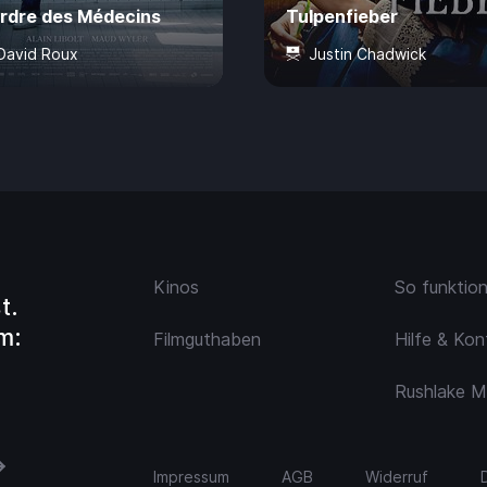
Ordre des Médecins
Tulpenfieber
David Roux
Justin Chadwick
Min.
CHF 7.50
Ab 6 Jahre
105 Min.
CHF 
Kinos
So funktio
t.
m:
Filmguthaben
Hilfe & Kon
Rushlake M
Impressum
AGB
Widerruf