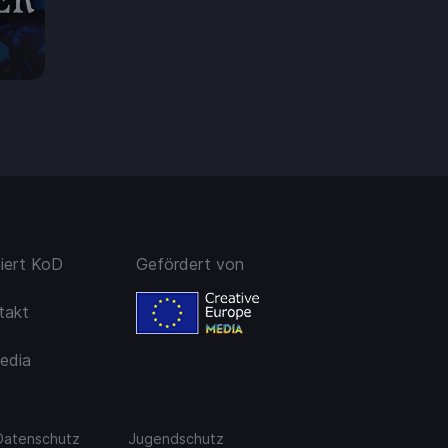
7.50
niert KoD
Gefördert von
takt
edia
Datenschutz
Jugendschutz