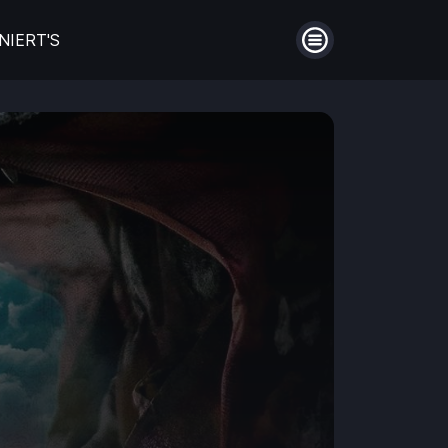
NIERT'S
Menü
auberin
Filme aus Großbritannien
en
Die schönsten Biopics
ntie!
Hinter Mauern
Guthaben
Aufladen
Männerfreundschaften
Einlösen
en
Coming of Age- Filme