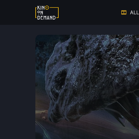
ALL
Verpasste Chancen
Dem V
Thriller auf Leben und Tod
Warm ums Herz - Die schönsten
Auf 
Liebesfilme
Hier spielt die Musik
Doku
Starke Frauen
Film