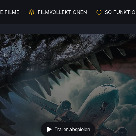
E FILME
FILMKOLLEKTIONEN
SO FUNKTIO
erbrechen auf der Spur
Juliette Binoche - Die Z
Malerei im Film
Literaturverfilmung
und Davon - Filme übers
Komödien mit Lachgara
Durchbrennen
s aus weiblicher Sicht
Das Meer
Trailer abspielen
e für die ganze Familie
Intelligente Komödi