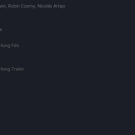
n, Robin Czerny, Nicolás Artajo
e
lung Film
lung Trailer