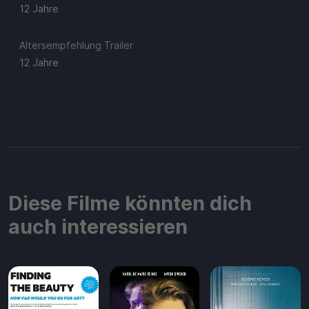
12 Jahre
Altersempfehlung Trailer
12 Jahre
Diese Filme könnten dich
auch interessieren