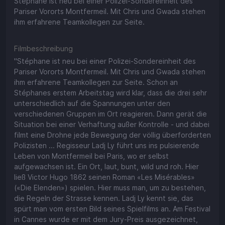
Stéphane ist neu bei einer Polizei-Sondereinheit des
Pariser Vororts Montfermeil. Mit Chris und Gwada stehen
ihm erfahrene Teamkollegen zur Seite.
Filmbeschreibung
"Stéphane ist neu bei einer Polizei-Sondereinheit des
Pariser Vororts Montfermeil. Mit Chris und Gwada stehen
ihm erfahrene Teamkollegen zur Seite. Schon an
Stéphanes erstem Arbeitstag wird klar, dass die drei sehr
unterschiedlich auf die Spannungen unter den
verschiedenen Gruppen im Ort reagieren. Dann gerät die
Situation bei einer Verhaftung außer Kontrolle - und dabei
filmt eine Drohne jede Bewegung der völlig überforderten
Polizisten ... Regisseur Ladj Ly führt uns ins pulsierende
Leben von Montfermeil bei Paris, wo er selbst
aufgewachsen ist. Ein Ort, laut, bunt, wild und roh. Hier
ließ Victor Hugo 1862 seinen Roman «Les Misérables»
(«Die Elenden») spielen. Hier muss man, um zu bestehen,
die Regeln der Strasse kennen. Ladj Ly kennt sie, das
spürt man vom ersten Bild seines Spielfilms an. Am Festival
in Cannes wurde er mit dem Jury-Preis ausgezeichnet,