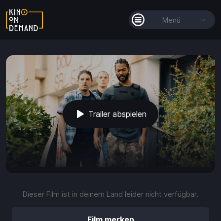
Menü
Alle Filme
Filmkollektionen
So funktioniert's
Trailer abspielen
Guthaben
play_arrow
volume_up
fullscreen
more_vert
0:00 / 2:28
Dieser Film ist in deinem Land leider nicht verfügbar.
Guthaben