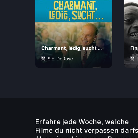
Charmant, ledig, sucht …
Fi
S.E. DeRose
12 Jahre
104 Min.
CHF 7.50
0 J
Erfahre jede Woche, welche
Filme du nicht verpassen darfs