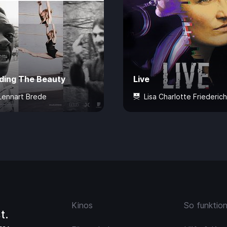
nding The Beauty
Live
Lennart Brede
Lisa Charlotte Friederic
ahre
73 Min.
CHF 7.50
12 Jahre
80 Min.
CHF 
Kinos
So funktio
t.