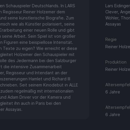
ten Schauspieler Deutschlands. In LARS
Lars Eidinger
ch Regisseur Reiner Holzemer dem
Clever, Ange
nd seine künstlerische Biografie. Zum
Wöhler, Thom
nsch wie als Künstler polarisiert, seine
Assayas
rarbeitung einer neuen Rolle und gibt
 seine Arbeit. Sein Spiel ist von großer
Regie
n Figuren eine beispiellose Intensität.
Reiner Holz
ch Texte zu eigen? Wie erreicht er diese
gleitet Holzemer den Schauspieler mit
trolle des Jedermann bei den Salzburger
Produktion
rt die intensive Zusammenarbeit
Reiner Holz
er, Regisseur und Intendant an der
szenierungen Hamlet und Richard III
Altersempfeh
hrieben. Seit seinem Kinodebüt in ALLE
zudem regelmäßig mit internationalen
6 Jahre
t und Adam Driver vor der Kamera und
leitet ihn auch in Paris bei den
Altersempfeh
ier Assayas.
6 Jahre