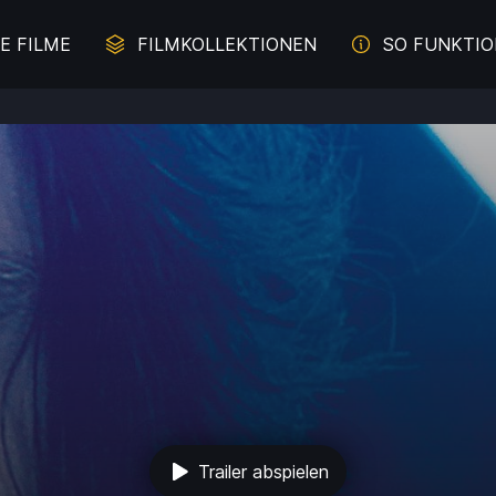
E FILME
FILMKOLLEKTIONEN
SO FUNKTIO
erbrechen auf der Spur
Juliette Binoche - Die Z
Malerei im Film
Literaturverfilmung
und Davon - Filme übers
Komödien mit Lachgara
Durchbrennen
s aus weiblicher Sicht
Das Meer
Trailer abspielen
e für die ganze Familie
Intelligente Komödi