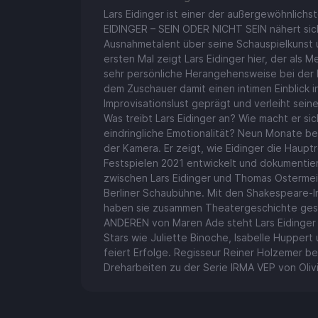
Lars Eidinger ist einer der außergewöhnlichs
EIDINGER – SEIN ODER NICHT SEIN nähert si
Ausnahmetalent über seine Schauspielkunst u
ersten Mal zeigt Lars Eidinger hier, der als Me
sehr persönliche Herangehensweise bei der E
dem Zuschauer damit einen intimen Einblick in
Improvisationslust geprägt und verleiht seine
Was treibt Lars Eidinger an? Wie macht er si
eindringliche Emotionalität? Neun Monate be
der Kamera. Er zeigt, wie Eidinger die Haup
Festspielen 2021 entwickelt und dokumentie
zwischen Lars Eidinger und Thomas Ostermei
Berliner Schaubühne. Mit den Shakespeare-In
haben sie zusammen Theatergeschichte gesc
ANDEREN von Maren Ade steht Lars Eidinger 
Stars wie Juliette Binoche, Isabelle Hupper
feiert Erfolge. Regisseur Reiner Holzemer beg
Dreharbeiten zu der Serie IRMA VEP von Oliv