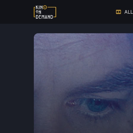
ALL
Verpasste Chancen
Dem V
Thriller auf Leben und Tod
Warm ums Herz - Die schönsten
Auf 
Liebesfilme
Hier spielt die Musik
Doku
Starke Frauen
Film