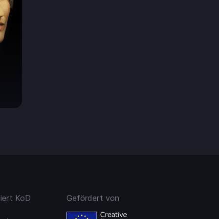
h
7.50
niert KoD
Gefördert von