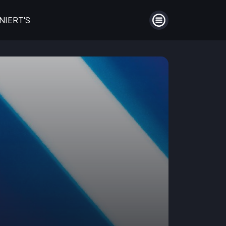
NIERT'S
Menü
auberin
Filme aus Großbritannien
en
Die schönsten Biopics
ntie!
Hinter Mauern
Guthaben
Aufladen
Männerfreundschaften
Einlösen
en
Coming of Age- Filme