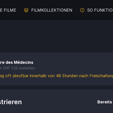
E FILME
FILMKOLLEKTIONEN
SO FUNKTIO
erbrechen auf der Spur
Juliette Binoche - Die Z
Malerei im Film
Literaturverfilmung
dre des Médecins
und Davon - Filme übers
Komödien mit Lachgara
ür
CHF 7.50 ausleihen
Durchbrennen
big oft abrufbar innerhalb von 48 Stunden nach Freischaltun
s aus weiblicher Sicht
Das Meer
trieren
Bereits 
e für die ganze Familie
Intelligente Komödi