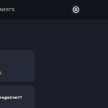
NIERT'S
Menü
auberin
Filme aus Großbritannien
en
Die schönsten Biopics
ntie!
Hinter Mauern
Guthaben
g.
Aufladen
Männerfreundschaften
Einlösen
registriert?
en
Coming of Age- Filme