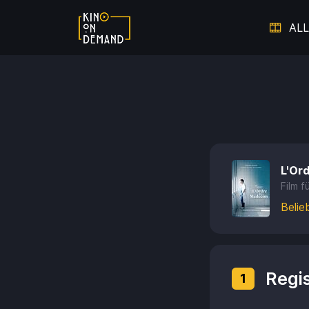
ALL
Verpasste Chancen
Dem V
Thriller auf Leben und Tod
L'Or
Warm ums Herz - Die schönsten
Auf 
Film f
Liebesfilme
Belie
Hier spielt die Musik
Doku
Regis
1
Starke Frauen
Film