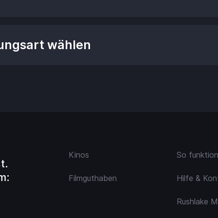
ungsart wählen
Kinos
So funktio
t.
m:
Filmguthaben
Hilfe & Kon
Rushlake M