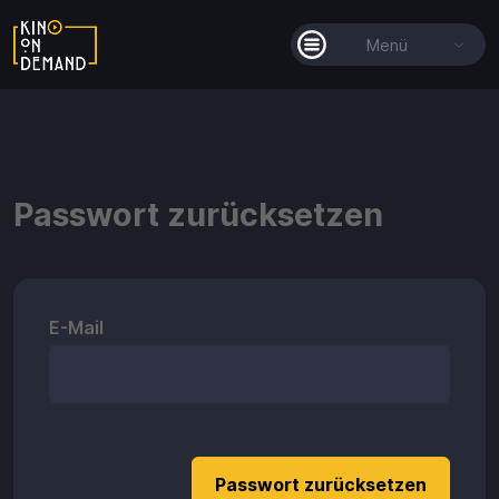
Menü
Alle Filme
Filmkollektionen
Passwort zurücksetzen
So funktioniert's
Guthaben
E-Mail
Guthaben