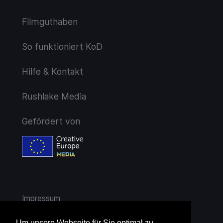
Filmguthaben
So funktioniert KoD
Hilfe & Kontakt
Rushlake Media
Gefördert von
Impressum
AGB
Um unsere Webseite für Sie optimal zu