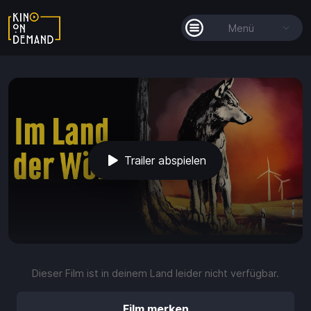
Menü
Alle Filme
Filmkollektionen
So funktioniert's
Trailer abspielen
Guthaben
play_arrow
volume_up
fullscreen
more_vert
0:00 / 1:46
Dieser Film ist in deinem Land leider nicht verfügbar.
Guthaben