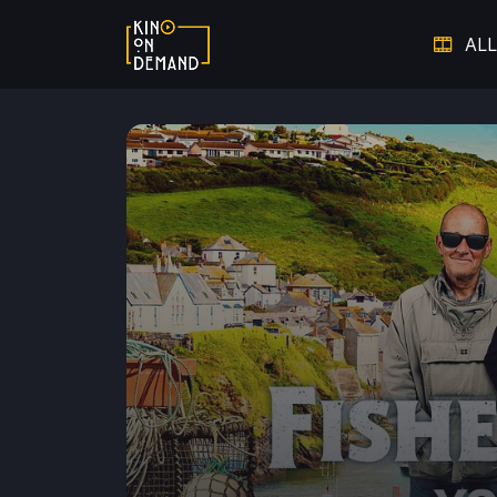
ALL
Verpasste Chancen
Dem V
Thriller auf Leben und Tod
Warm ums Herz - Die schönsten
Auf 
Liebesfilme
Hier spielt die Musik
Doku
Starke Frauen
Film