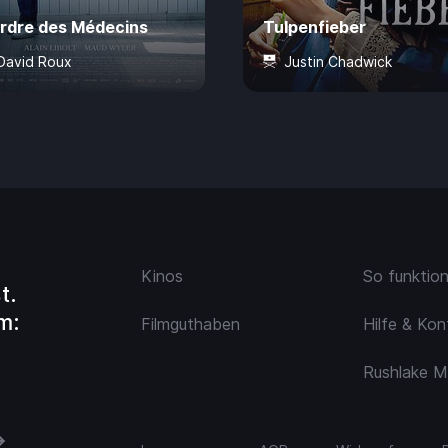
Ordre des Médecins
Tulpenfieber
David Roux
Justin Chadwick
Min.
CHF 7.50
Ab 6 Jahre
105 Min.
CHF 
Kinos
So funktio
t.
m:
Filmguthaben
Hilfe & Kon
Rushlake M