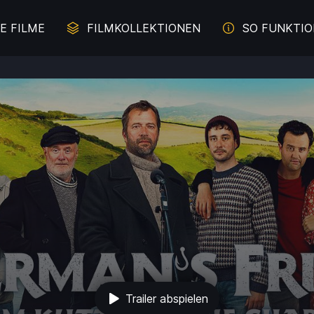
E FILME
FILMKOLLEKTIONEN
SO FUNKTIO
erbrechen auf der Spur
Juliette Binoche - Die Z
Malerei im Film
Literaturverfilmung
und Davon - Filme übers
Komödien mit Lachgara
Durchbrennen
s aus weiblicher Sicht
Das Meer
Trailer abspielen
e für die ganze Familie
Intelligente Komödi