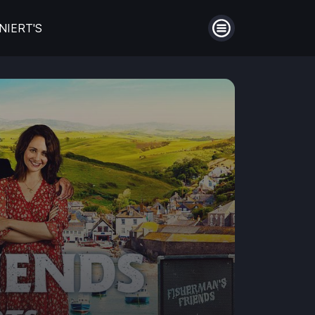
NIERT'S
Menü
auberin
Filme aus Großbritannien
en
Die schönsten Biopics
ntie!
Hinter Mauern
Guthaben
Aufladen
Männerfreundschaften
Einlösen
en
Coming of Age- Filme