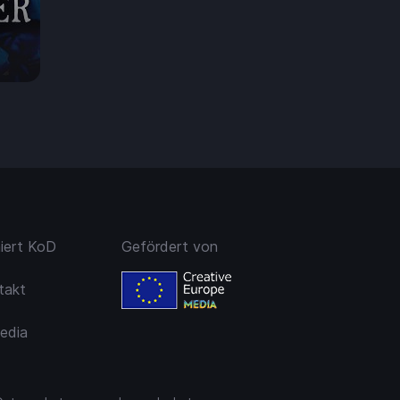
7.50
niert KoD
Gefördert von
takt
edia