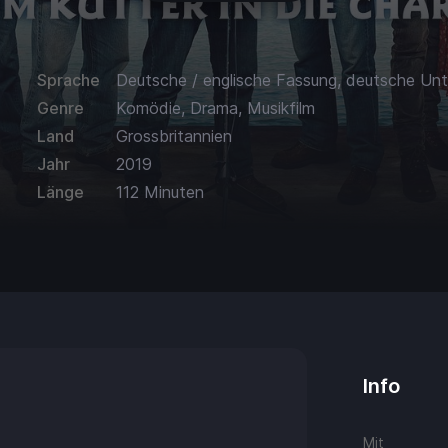
Sprache
Deutsche / englische Fassung, deutsche Unte
Genre
Komödie, Drama, Musikfilm
Land
Grossbritannien
Jahr
2019
Länge
112 Minuten
Info
Mit