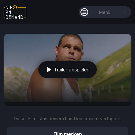
Menü
Alle Filme
Filmkollektionen
So funktioniert's
Trailer abspielen
Guthaben
play_arrow
volume_up
fullscreen
more_vert
0:00 / 1:52
Dieser Film ist in deinem Land leider nicht verfügbar.
Guthaben