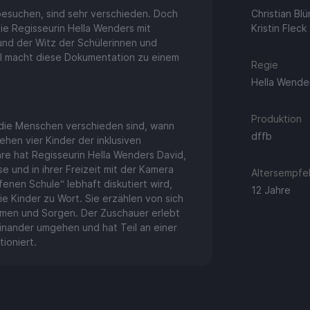
besuchen, sind sehr verschieden. Doch
Christian Bl
ie Regisseurin Hella Wenders mit
Kristin Fleck
 und der Witz der Schülerinnen und
el macht diese Dokumentation zu einem
Regie
Hella Wende
Produktion
s die Menschen verschieden sind, wann
dffb
hen vier Kinder der inklusiven
hre hat Regisseurin Hella Wenders David,
e und in ihrer Freizeit mit der Kamera
Altersempfeh
fenen Schule“ lebhaft diskutiert wird,
12 Jahre
e Kinder zu Wort. Sie erzählen von sich
äumen und Sorgen. Der Zuschauer erlebt
teinander umgehen und hat Teil an einer
ioniert.