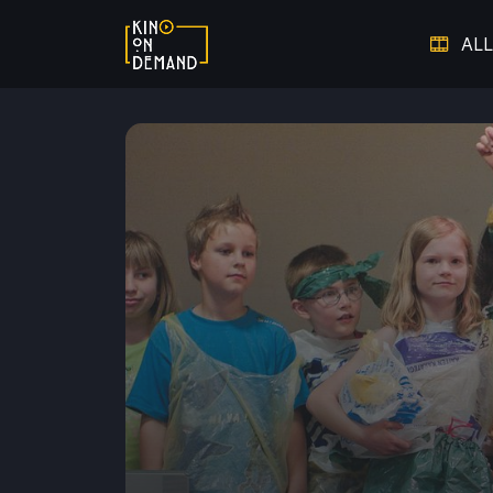
ALL
Verpasste Chancen
Dem V
Thriller auf Leben und Tod
Warm ums Herz - Die schönsten
Auf 
Liebesfilme
Hier spielt die Musik
Doku
Starke Frauen
Film