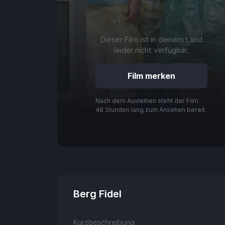
Dieser Film ist in deinem Land
leider nicht verfügbar.
Nach dem Ausleihen steht der Film
48 Stunden lang zum Ansehen bereit.
play_arrow
0:00 / 3:22
Berg Fidel
Kurzbeschreibung