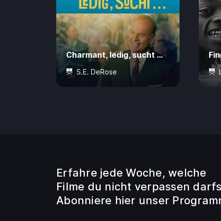
Charmant, ledig, sucht …
Fi
S.E. DeRose
12 Jahre
104 Min.
CHF 7.50
0 J
Erfahre jede Woche, welche
Filme du nicht verpassen darfs
Abonniere hier unser Program