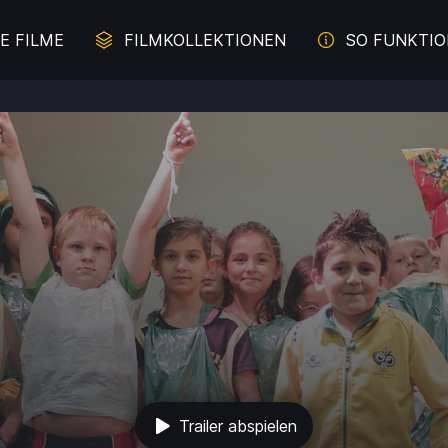
E FILME
FILMKOLLEKTIONEN
SO FUNKTIO
erbrechen auf der Spur
Juliette Binoche - Die Z
Malerei im Film
Literaturverfilmung
und Davon - Filme übers
Komödien mit Lachgara
Durchbrennen
s aus weiblicher Sicht
Das Meer
Trailer abspielen
e für die ganze Familie
Intelligente Komödi