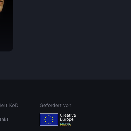
h
7.50
niert KoD
Gefördert von
takt