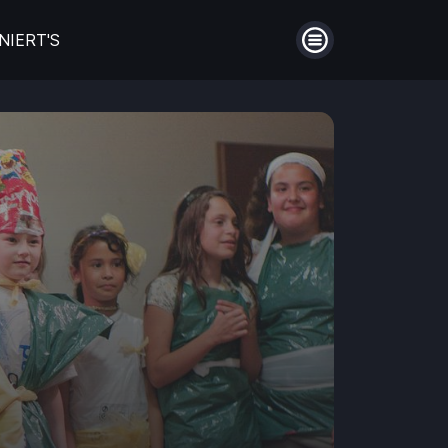
NIERT'S
Menü
auberin
Filme aus Großbritannien
en
Die schönsten Biopics
ntie!
Hinter Mauern
Guthaben
Aufladen
Männerfreundschaften
Einlösen
en
Coming of Age- Filme