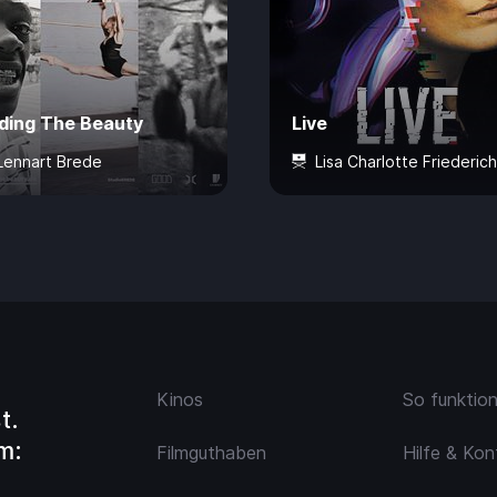
nding The Beauty
Live
Lennart Brede
Lisa Charlotte Friederic
ahre
73 Min.
CHF 7.50
12 Jahre
80 Min.
CHF 
Kinos
So funktio
t.
m:
Filmguthaben
Hilfe & Kon