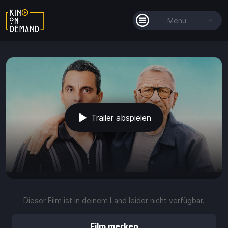
Menü
Alle Filme
Filmkollektionen
So funktioniert's
Trailer abspielen
Guthaben
play_arrow
volume_up
fullscreen
more_vert
0:00 / 1:43
Dieser Film ist in deinem Land leider nicht verfügbar.
Guthaben