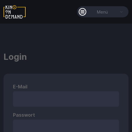
Menü
Alle Filme
Filmkollektionen
Login
So funktioniert's
Guthaben
E-Mail
Passwort
Guthaben