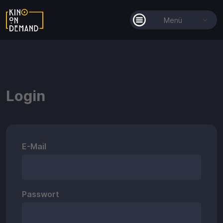
Menü
Alle Filme
Filmkollektionen
Login
So funktioniert's
Guthaben
E-Mail
Passwort
Guthaben