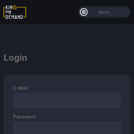
Menü
Alle Filme
Filmkollektionen
Login
So funktioniert's
Guthaben
E-Mail
Passwort
Guthaben