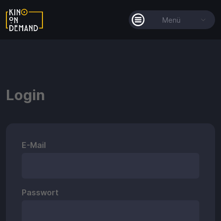
Menü
Alle Filme
Filmkollektionen
Login
So funktioniert's
Guthaben
E-Mail
Passwort
Guthaben