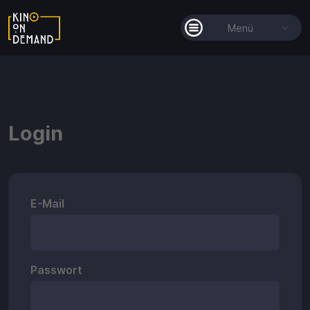
Menü
Alle Filme
Filmkollektionen
Login
So funktioniert's
Guthaben
E-Mail
Passwort
Guthaben