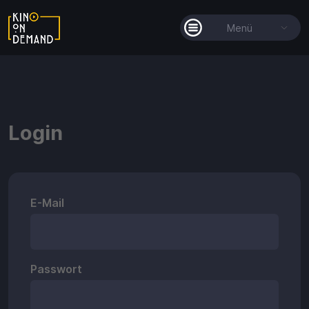
Menü
Alle Filme
Filmkollektionen
Login
So funktioniert's
Guthaben
E-Mail
Passwort
Guthaben