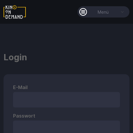
Menü
Alle Filme
Filmkollektionen
Login
So funktioniert's
Guthaben
E-Mail
Passwort
Guthaben