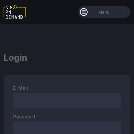
Menü
Alle Filme
Filmkollektionen
Login
So funktioniert's
Guthaben
E-Mail
Passwort
Guthaben