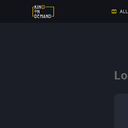
ALL
Verpasste Chancen
Dem V
Thriller auf Leben und Tod
Lo
Warm ums Herz - Die schönsten
Auf 
Liebesfilme
Hier spielt die Musik
Doku
Starke Frauen
Film