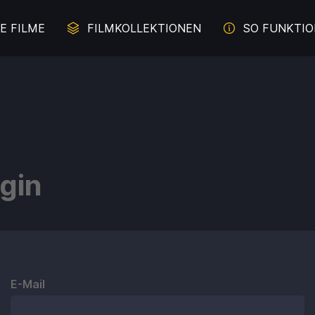
E FILME
FILMKOLLEKTIONEN
SO FUNKTIO
erbrechen auf der Spur
Juliette Binoche - Die Z
Malerei im Film
Literaturverfilmung
gin
und Davon - Filme übers
Komödien mit Lachgara
Durchbrennen
s aus weiblicher Sicht
Das Meer
E-Mail
e für die ganze Familie
Intelligente Komödi