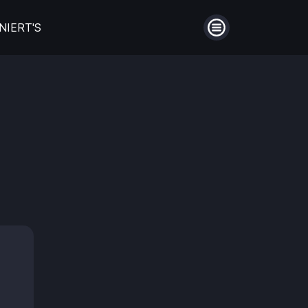
NIERT'S
Menü
auberin
Filme aus Großbritannien
en
Die schönsten Biopics
ntie!
Hinter Mauern
Guthaben
Aufladen
Männerfreundschaften
Einlösen
en
Coming of Age- Filme