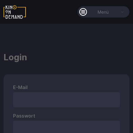
Menü
Alle Filme
Filmkollektionen
Login
So funktioniert's
Guthaben
E-Mail
Passwort
Guthaben