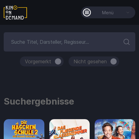
Menü
Alle Filme
Filmkollektionen
So funktioniert's
Vorgemerkt
Nicht gesehen
Guthaben
Suchergebnisse
Guthaben