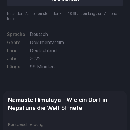
Aufladen
Nach dem Ausleihen steht der Film 48 Stunden lang zum Ansehen
Einlösen
bereit.
Sprache
Deutsch
Genre
Dokumentarfilm
Land
Deutschland
Jahr
2022
Länge
95 Minuten
Namaste Himalaya - Wie ein Dorf in
Nepal uns die Welt öffnete
Kurzbeschreibung