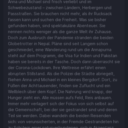
Anna und Michael sind frisch verliebt und im
Schwebezustand – zwischen Ländern, Herbergen und
Passstraßen. Sie brauchen nicht mehr, als ihr Rucksack
fassen kann und suchen die Freiheit. Was sie bisher
gefunden haben, sind spektakuläre Abenteuer. Sie
nennen nichts weniger als die ganze Welt ihr Zuhause.
Doch zum Ausbruch der Pandemie stranden die beiden
Globetrotter in Nepal. Pläne sind seit Langem schon
geschmiedet, eine Wanderung rund um die Annapurna
steht auf dem Programm, die Visa für Indien und Pakistan
haben sie bereits in der Tasche. Doch dann überrascht sie
der Corona-Lockdown. Ihre Weltreise erfährt einen
abrupten Stillstand. Als die Polizei die Städte abriegelt,
fliehen Anna und Michael in ein kleines Bergdorf. Dort, zu
Füßen der Achttausender, finden sie Zuflucht und ein
Wellblech über dem Kopf. Die Nahrung wird knapp, der
Hunger zieht ein. Alle müssen aufs Feld, Reis anbauen.
Immer mehr verlagert sich der Fokus von sich selbst auf
die Gemeinschaft, bei der sie gestrandet sind und deren
Teil sie werden. Dabei wandeln die beiden Reisenden
sich: von verunsicherten, in der Fremde Gestrandeten hin
zu Schülern einer naturverbundenen, sich in Akzeptanz