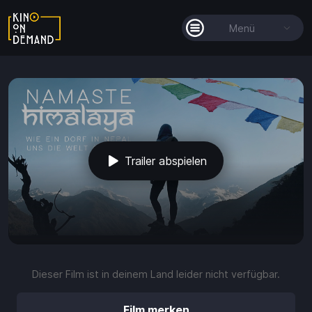
Menü
Alle Filme
Filmkollektionen
So funktioniert's
Trailer abspielen
Guthaben
play_arrow
volume_up
fullscreen
more_vert
0:00 / 2:32
Dieser Film ist in deinem Land leider nicht verfügbar.
Guthaben