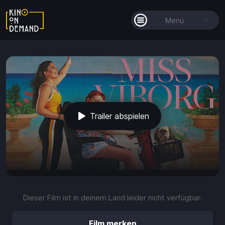
Menü
Alle Filme
Filmkollektionen
So funktioniert's
Trailer abspielen
Guthaben
play_arrow
volume_up
fullscreen
more_vert
0:00 / 2:24
Dieser Film ist in deinem Land leider nicht verfügbar.
Guthaben