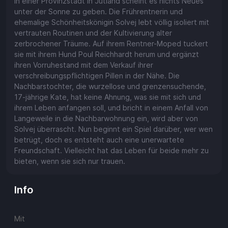
In einer Provinzstadt in Jütland scheint es nichts Neues
unter der Sonne zu geben. Die Frührentnerin und
ehemalige Schönheitskönigin Solvej lebt völlig isoliert mit
vertrauten Routinen und der Kultivierung alter
zerbrochener Träume. Auf ihrem Rentner-Moped tuckert
sie mit ihrem Hund Poul Reichhardt herum und ergänzt
ihren Vorruhestand mit dem Verkauf ihrer
verschreibungspflichtigen Pillen in der Nähe. Die
Nachbarstochter, die wurzellose und grenzensuchende,
17-jährige Kate, hat keine Ahnung, was sie mit sich und
ihrem Leben anfangen soll, und bricht in einem Anfall von
Langeweile in die Nachbarwohnung ein, wird aber von
Solvej überrascht. Nun beginnt ein Spiel darüber, wer wen
betrügt, doch es entsteht auch eine unerwartete
Freundschaft. Vielleicht hat das Leben für beide mehr zu
bieten, wenn sie sich nur trauen.
Info
Mit