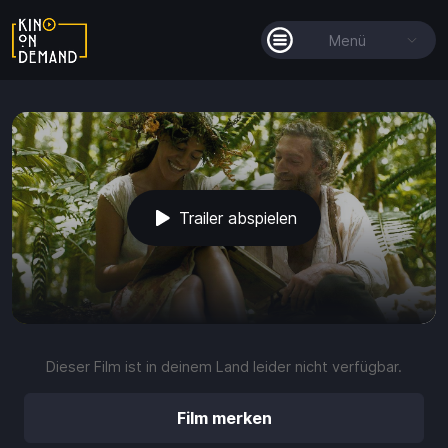
Menü
Alle Filme
Filmkollektionen
So funktioniert's
Trailer abspielen
Guthaben
play_arrow
volume_up
fullscreen
more_vert
0:00
Dieser Film ist in deinem Land leider nicht verfügbar.
Guthaben