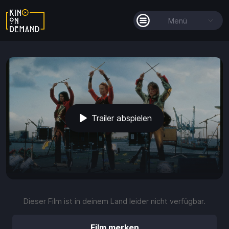
Menü
Alle Filme
Filmkollektionen
So funktioniert's
Trailer abspielen
Guthaben
play_arrow
volume_up
fullscreen
more_vert
0:00 / 1:42
Dieser Film ist in deinem Land leider nicht verfügbar.
Guthaben