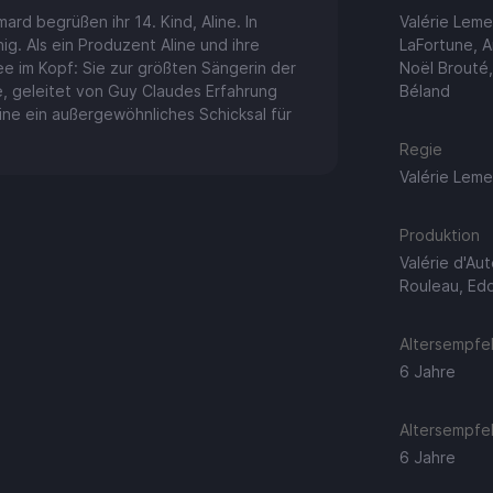
rd begrüßen ihr 14. Kind, Aline. In
Valérie Leme
ig. Als ein Produzent Aline und ihre
LaFortune, A
ee im Kopf: Sie zur größten Sängerin der
Noël Brouté,
e, geleitet von Guy Claudes Erfahrung
Béland
line ein außergewöhnliches Schicksal für
Regie
Valérie Leme
Produktion
Valérie d'Aut
Rouleau, Ed
Altersempfeh
6 Jahre
Altersempfeh
6 Jahre