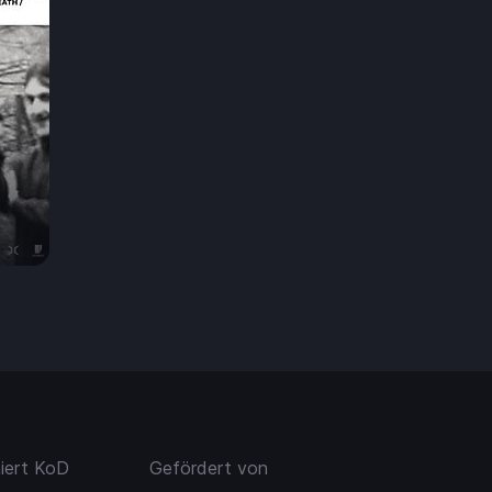
7.50
niert KoD
Gefördert von