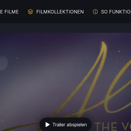
E FILME
FILMKOLLEKTIONEN
SO FUNKTIO
erbrechen auf der Spur
Juliette Binoche - Die Z
Malerei im Film
Literaturverfilmung
und Davon - Filme übers
Komödien mit Lachgara
Durchbrennen
s aus weiblicher Sicht
Das Meer
Trailer abspielen
e für die ganze Familie
Intelligente Komödi