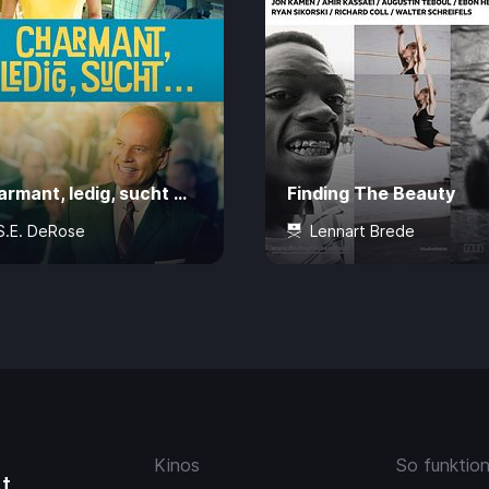
rmant, ledig, sucht …
Finding The Beauty
S.E. DeRose
Lennart Brede
Jahre
104 Min.
CHF 7.50
0 Jahre
73 Min.
CHF 
Kinos
So funktio
t.