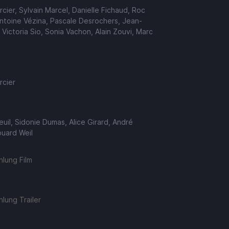
rcier, Sylvain Marcel, Danielle Fichaud, Roc
ntoine Vézina, Pascale Desrochers, Jean-
 Victoria Sio, Sonia Vachon, Alain Zouvi, Marc
rcier
euil, Sidonie Dumas, Alice Girard, André
ouard Weil
lung Film
lung Trailer