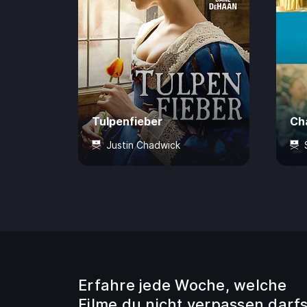
Tulpenfieber
Cha
Justin Chadwick
Ab 6 Jahre
105 Min.
CHF 7.50
12 
Erfahre jede Woche, welche
Filme du nicht verpassen darfs