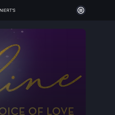
NIERT'S
Menü
auberin
Filme aus Großbritannien
en
Die schönsten Biopics
ntie!
Hinter Mauern
Guthaben
Aufladen
Männerfreundschaften
Einlösen
en
Coming of Age- Filme