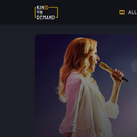
ALL
Verpasste Chancen
Dem V
Thriller auf Leben und Tod
Warm ums Herz - Die schönsten
Auf 
Liebesfilme
Hier spielt die Musik
Doku
Starke Frauen
Film