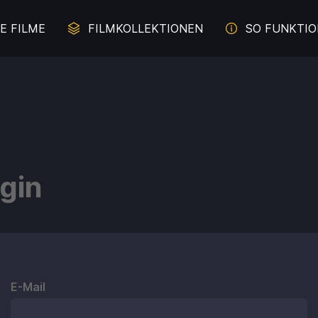
E FILME
FILMKOLLEKTIONEN
SO FUNKTIO
erbrechen auf der Spur
Juliette Binoche - Die Z
Malerei im Film
Literaturverfilmung
gin
und Davon - Filme übers
Komödien mit Lachgara
Durchbrennen
s aus weiblicher Sicht
Das Meer
E-Mail
e für die ganze Familie
Intelligente Komödi