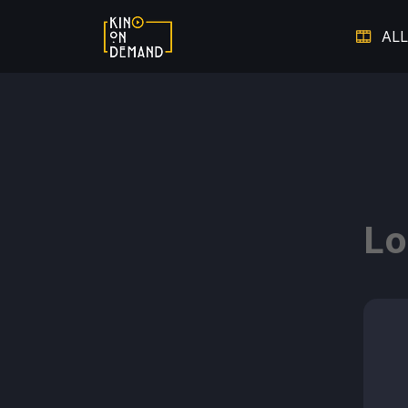
ALL
Verpasste Chancen
Dem V
Thriller auf Leben und Tod
Lo
Warm ums Herz - Die schönsten
Auf 
Liebesfilme
Hier spielt die Musik
Doku
Starke Frauen
Film