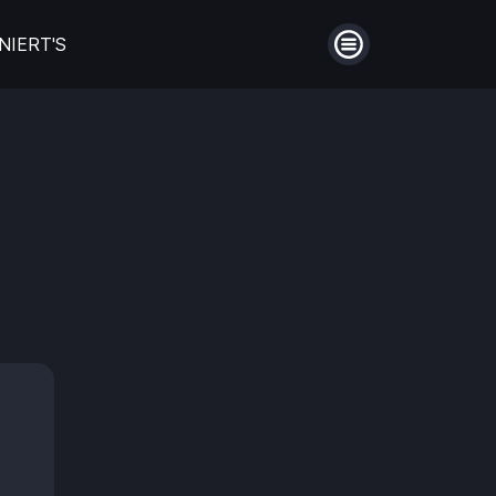
NIERT'S
Menü
auberin
Filme aus Großbritannien
en
Die schönsten Biopics
ntie!
Hinter Mauern
Guthaben
Aufladen
Männerfreundschaften
Einlösen
en
Coming of Age- Filme