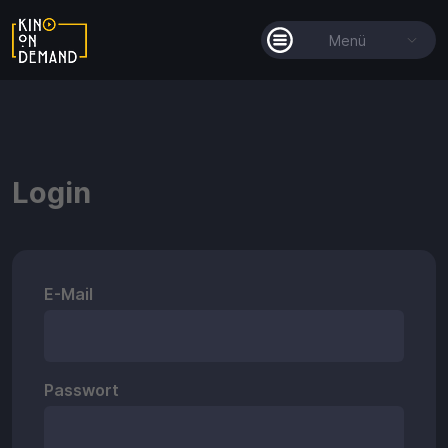
Menü
Alle Filme
Filmkollektionen
Login
So funktioniert's
Guthaben
E-Mail
Passwort
Guthaben